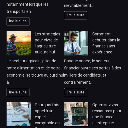
notamment lorsque les
inévitablement…
transports en…
lire la suite
lire la suite
Les stratégies
Comment
pour vivre de
débuter dans la
l’agriculture
finance sans
aujourd’hui
expérience
Le secteur agricole, pilier de
Chaque année, le secteur
notre alimentation et de notre
financier ouvre ses portes à des
économie, se trouve aujourd’hui
milliers de candidats, et
à…
contrairement…
lire la suite
lire la suite
Pourquoi faire
Optimisez vos
appel à un
ressources pour
expert-
une finance
comptable en
d’entreprise