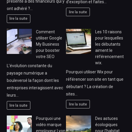
présenté à des financeurs qui y
d’exception et faites…
ont adhéré ?…
lire la suite
lire la suite
Comment
Les 10 raisons
utiliser Google
pour lesquelles
My Business
les débutants
pour booster
aiment le
votre SEO
référencement
wix.
L’évolution constante du
Pourquoi utiliser Wix pour
paysage numérique a
référencer son site en tant que
bouleversé la façon dont les
débutant ? La création de
entreprises interagissent avec
sites…
leurs…
lire la suite
lire la suite
Pourquoi une
Des astuces
vidéo marque
écologiques
employeur Lyon
pour l’habitat