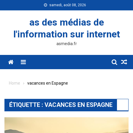
Skip
samedi, août 08, 2026
to
content
as des médias de
l'information sur internet
asmedia.fr
Menu
Home
vacances en Espagne
ÉTIQUETTE :
VACANCES EN ESPAGNE