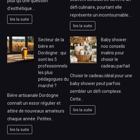
plus qu’une question
défi culinaire, pourtant elle
d’esthétique…
représente un incontournable…
lire la suite
lire la suite
Secteur de la
Baby shower :
bière en
nos conseils
Dordogne : qui
malins pour
sont les 5
choisir le
professionnels
cadeau parfait
les plus
Choisir le cadeau idéal pour une
pédagogues du
baby shower peut parfois
marché ?
sembler un défi complexe.
Bière artisanale Dordogne
Cette…
connaît un essor régulier et
lire la suite
attire de nouveaux amateurs
chaque année. Petites…
lire la suite