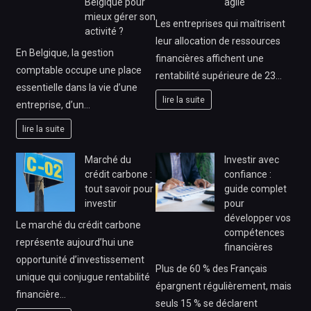
Belgique pour
agile
mieux gérer son
Les entreprises qui maîtrisent
activité ?
leur allocation de ressources
En Belgique, la gestion
financières affichent une
comptable occupe une place
rentabilité supérieure de 23…
essentielle dans la vie d’une
lire la suite
entreprise, d’un…
lire la suite
Marché du
Investir avec
crédit carbone :
confiance :
tout savoir pour
guide complet
investir
pour
développer vos
Le marché du crédit carbone
compétences
représente aujourd’hui une
financières
opportunité d’investissement
Plus de 60 % des Français
unique qui conjugue rentabilité
épargnent régulièrement, mais
financière…
seuls 15 % se déclarent