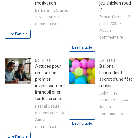
motivation
jeu chicken road
2
Barbara
25 juillet
Pascal Cabus
3
2022
Aucun
sur
juillet 2025
commentaire
3
Aucun
Lire l'article
sur
étapes
commentaire
Analyse
pour
Lire l'article
approfo
exprimer
de
votre
LOISIRS
LOISIRS
l’expéri
passion
Astuces pour
Ballons :
utilisate
dans
réussir son
L’ingrédient
avec
votre
premier
secret d’une fête
le
lettre
investissement
réussie
jeu
de
immobilier en
John
19
chicken
motivation
toute sérénité
septembre 2024
road
Pascal Cabus
11
Aucun
2
septembre 2025
sur
commentaire
Aucun
Ballons
Lire l'article
sur
commentaire
:
Astuces
L’ingrédi
Lire l'article