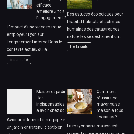
efficace
améliore 3 fois
Des astuces écologiques pour
l’engagement ?
l’habitat habitats et activités
L’impact d’une vidéo marque
humaines des catastrophes
employeur Lyon sur
naturelles se déchaînent un…
l’engagement interne Dans le
lire la suite
contexte actuel, où la…
lire la suite
Maison et jardin
Comment
: les
réussir une
indispensables
mayonnaise
à avoir chez soi
maison à tous
les coups ?
Avoir un intérieur bien équipé et
La mayonnaise maison est
un jardin entretenu, c’est bien
souvent considérée comme un