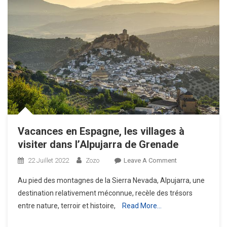
Vacances en Espagne, les villages à
visiter dans l’Alpujarra de Grenade
On
22 Juillet 2022
Zozo
Leave A Comment
Vacances
Au pied des montagnes de la Sierra Nevada, Alpujarra, une
En
destination relativement méconnue, recèle des trésors
Espagne,
entre nature, terroir et histoire,
Read More…
Les
Villages