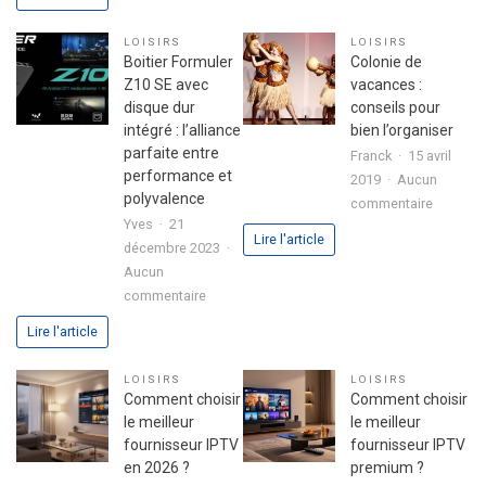
pour
secret
réussir
d’une
LOISIRS
LOISIRS
son
fête
Boitier Formuler
Colonie de
premier
réussie
Z10 SE avec
vacances :
investissement
disque dur
conseils pour
immobilier
intégré : l’alliance
bien l’organiser
en
parfaite entre
Franck
15 avril
toute
performance et
2019
Aucun
sérénité
polyvalence
sur
commentaire
Yves
21
Colonie
Lire l'article
décembre 2023
de
Aucun
vacance
sur
commentaire
:
Boitier
conseils
Lire l'article
Formuler
pour
Z10
bien
LOISIRS
LOISIRS
SE
l’organis
Comment choisir
Comment choisir
avec
le meilleur
le meilleur
disque
fournisseur IPTV
fournisseur IPTV
dur
en 2026 ?
premium ?
intégré