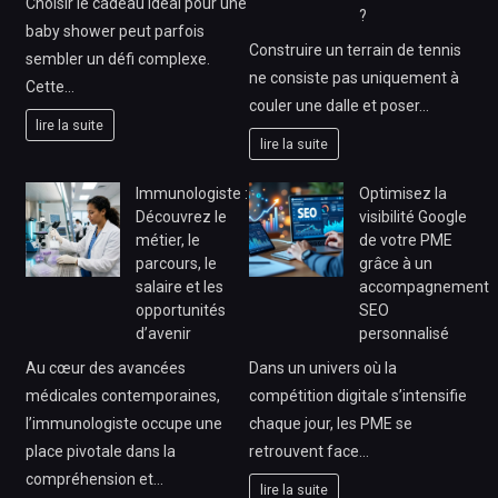
Choisir le cadeau idéal pour une
?
baby shower peut parfois
Construire un terrain de tennis
sembler un défi complexe.
ne consiste pas uniquement à
Cette…
couler une dalle et poser…
lire la suite
lire la suite
Immunologiste :
Optimisez la
Découvrez le
visibilité Google
métier, le
de votre PME
parcours, le
grâce à un
salaire et les
accompagnement
opportunités
SEO
d’avenir
personnalisé
Au cœur des avancées
Dans un univers où la
médicales contemporaines,
compétition digitale s’intensifie
l’immunologiste occupe une
chaque jour, les PME se
place pivotale dans la
retrouvent face…
compréhension et…
lire la suite