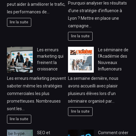
Pourquoi analyser les résultats
peut aider à améliorer le trafic,
d’une stratégie d’influence à
les performances de…
Lyon ? Mettre en place une
lire la suite
campagne…
lire la suite
Les erreurs
Le séminaire de
marketing qui
l’Académie des
freinent la
Nouveaux
croissance
Influenceurs
Les erreurs marketing peuvent
La semaine dernière, nous
saboter même les stratégies
avons accueilli avec plaisir
commerciales les plus
plusieurs élèves lors d’un
prometteuses. Nombreuses
séminaire organisé par…
sont les…
lire la suite
lire la suite
SEO et
Comment créer