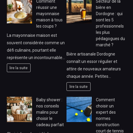
Comment
Secteur de la
réussir une
bière en
mayonnaise
Dordogne : qui
maison à tous
sont les 5
les coups ?
professionnels
les plus
La mayonnaise maison est
pédagogues du
souvent considérée comme un
marché ?
défi culinaire, pourtant elle
Bière artisanale Dordogne
représente un incontournable…
connaît un essor régulier et
lire la suite
attire de nouveaux amateurs
chaque année. Petites…
lire la suite
Baby shower :
Comment
nos conseils
choisir un
malins pour
expert des
choisir le
normes
cadeau parfait
construction
court de tennis