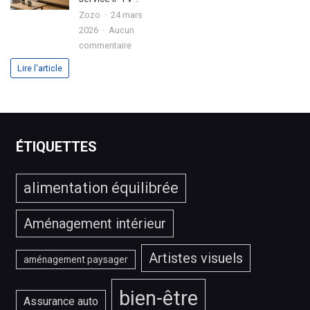
en
?
Zozo
24 mars
2026
2026
Aucun
?
sur
commentaire
Comment
Lire l'article
choisir
le
meilleur
service
IPTV
ÉTIQUETTES
?
alimentation équilibrée
Aménagement intérieur
Artistes visuels
aménagement paysager
bien-être
Assurance auto