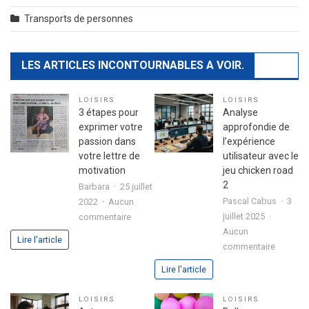
Transports de personnes
LES ARTICLES INCONTOURNABLES A VOIR.
LOISIRS
LOISIRS
3 étapes pour
Analyse
exprimer votre
approfondie de
passion dans
l’expérience
votre lettre de
utilisateur avec le
motivation
jeu chicken road
2
Barbara
25 juillet
Pascal Cabus
3
2022
Aucun
sur
juillet 2025
commentaire
3
Aucun
Lire l'article
sur
étapes
commentaire
Analyse
pour
Lire l'article
approfo
exprimer
de
votre
LOISIRS
LOISIRS
l’expéri
passion