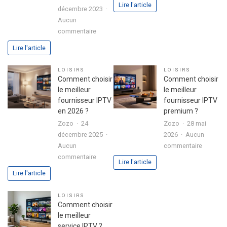
Lire l'article
décembre 2023
de
Aucun
vacance
sur
commentaire
:
Boitier
conseils
Lire l'article
Formuler
pour
Z10
bien
LOISIRS
LOISIRS
SE
l’organis
Comment choisir
Comment choisir
avec
le meilleur
le meilleur
disque
fournisseur IPTV
fournisseur IPTV
dur
en 2026 ?
premium ?
intégré
Zozo
24
Zozo
28 mai
:
décembre 2025
2026
Aucun
l’alliance
sur
Aucun
commentaire
parfaite
sur
Commen
commentaire
Lire l'article
entre
Comment
choisir
Lire l'article
performance
choisir
le
et
le
meilleur
LOISIRS
polyvalence
meilleur
fourniss
Comment choisir
fournisseur
IPTV
le meilleur
IPTV
premium
service IPTV ?