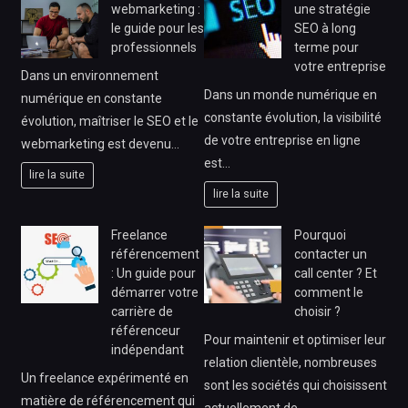
webmarketing :
une stratégie
le guide pour les
SEO à long
professionnels
terme pour
votre entreprise
Dans un environnement
Dans un monde numérique en
numérique en constante
constante évolution, la visibilité
évolution, maîtriser le SEO et le
de votre entreprise en ligne
webmarketing est devenu…
est…
lire la suite
lire la suite
Freelance
Pourquoi
référencement
contacter un
: Un guide pour
call center ? Et
démarrer votre
comment le
carrière de
choisir ?
référenceur
Pour maintenir et optimiser leur
indépendant
relation clientèle, nombreuses
Un freelance expérimenté en
sont les sociétés qui choisissent
matière de référencement qui
actuellement de…