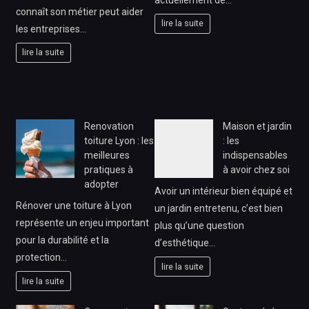
connaît son métier peut aider
lire la suite
les entreprises…
lire la suite
Renovation
Maison et jardin
toiture Lyon : les
: les
meilleures
indispensables
pratiques à
à avoir chez soi
adopter
Avoir un intérieur bien équipé et
Rénover une toiture à Lyon
un jardin entretenu, c’est bien
représente un enjeu important
plus qu’une question
pour la durabilité et la
d’esthétique…
protection…
lire la suite
lire la suite