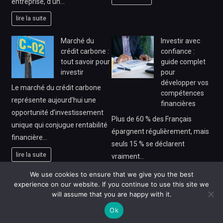
entreprise, d’un…
lire la suite
Marché du
Investir avec
crédit carbone :
confiance :
tout savoir pour
guide complet
investir
pour
développer vos
Le marché du crédit carbone
compétences
représente aujourd’hui une
financières
opportunité d’investissement
Plus de 60 % des Français
unique qui conjugue rentabilité
épargnent régulièrement, mais
financière…
seuls 15 % se déclarent
lire la suite
vraiment…
lire la suite
We use cookies to ensure that we give you the best
experience on our website. If you continue to use this site we
will assume that you are happy with it.
Ok
BlogMagazine
|
Theme: BlogMagazine by
https://asmedias.fr
.