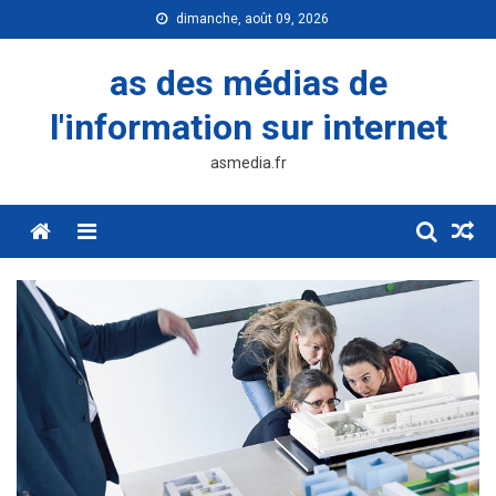
Skip
dimanche, août 09, 2026
to
content
as des médias de
l'information sur internet
asmedia.fr
Menu