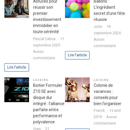
Astuces pour
Ballons :
utilisate
dans
réussir son
L’ingrédient
avec
votre
premier
secret d’une fête
le
lettre
investissement
réussie
jeu
de
immobilier en
John
19
chicken
motivation
toute sérénité
septembre 2024
road
Pascal Cabus
11
Aucun
2
septembre 2025
sur
commentaire
Aucun
Ballons
Lire l'article
sur
commentaire
:
Astuces
L’ingrédi
Lire l'article
pour
secret
réussir
d’une
LOISIRS
LOISIRS
son
fête
Boitier Formuler
Colonie de
premier
réussie
Z10 SE avec
vacances :
investissement
disque dur
conseils pour
immobilier
intégré : l’alliance
bien l’organiser
en
parfaite entre
Franck
15 avril
toute
performance et
2019
Aucun
sérénité
polyvalence
sur
commentaire
Yves
21
Colonie