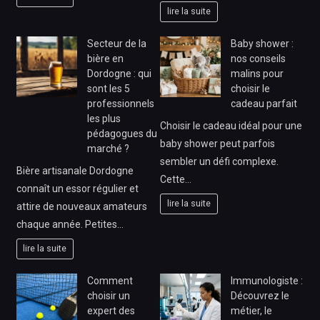
lire la suite
Secteur de la
Baby shower :
bière en
nos conseils
Dordogne : qui
malins pour
sont les 5
choisir le
professionnels
cadeau parfait
les plus
Choisir le cadeau idéal pour une
pédagogues du
baby shower peut parfois
marché ?
sembler un défi complexe.
Bière artisanale Dordogne
Cette…
connaît un essor régulier et
lire la suite
attire de nouveaux amateurs
chaque année. Petites…
lire la suite
Comment
Immunologiste :
choisir un
Découvrez le
expert des
métier, le