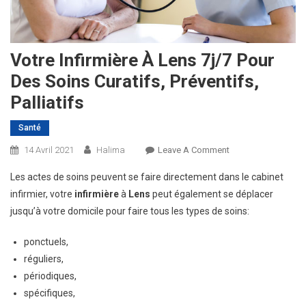
Votre Infirmière À Lens 7j/7 Pour
Des Soins Curatifs, Préventifs,
Palliatifs
Santé
On
14 Avril 2021
Halima
Leave A Comment
Votre
Les actes de soins peuvent se faire directement dans le cabinet
Infirmière
infirmier, votre
infirmi
è
re
à
Lens
peut également se déplacer
À
jusqu’à votre domicile pour faire tous les types de soins:
Lens
7j/7
ponctuels,
Pour
réguliers,
Des
Soins
périodiques,
Curatifs,
spécifiques,