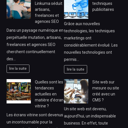
Linkuma séduit
techniques
artisans,
publicitaires
freelances et
agences SEO
Grâce aux nouvelles
Dans un paysage numérique en
technologies, les techniques
perpétuelle mutation, artisans,
marketings ont
freelances et agences SEO
considérablement évolué. Les
cherchent continuellement
nouvelles technologies ont
des…
permis…
lire la suite
lire la suite
Quelles sont les
Site web sur
tendances
mesure ou site
actuelles en
créé avec un
matière d’écran
CMS ?
vitrine ?
Un site web est devenu,
Les écrans vitrine sont devenus
aujourd’hui, un indispensable
un incontournable pour la
business. En effet, toute