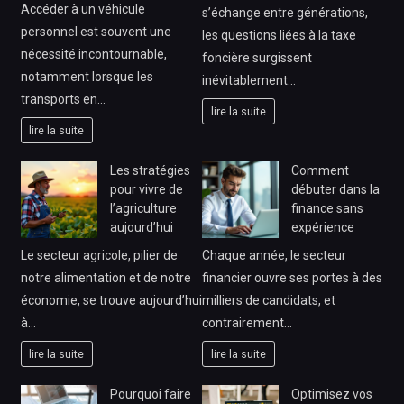
Accéder à un véhicule
s’échange entre générations,
personnel est souvent une
les questions liées à la taxe
nécessité incontournable,
foncière surgissent
notamment lorsque les
inévitablement…
transports en…
lire la suite
lire la suite
Les stratégies
Comment
pour vivre de
débuter dans la
l’agriculture
finance sans
aujourd’hui
expérience
Le secteur agricole, pilier de
Chaque année, le secteur
notre alimentation et de notre
financier ouvre ses portes à des
économie, se trouve aujourd’hui
milliers de candidats, et
à…
contrairement…
lire la suite
lire la suite
Pourquoi faire
Optimisez vos