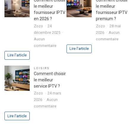
Comment choisir
Comment choisir
avec
le meilleur
le meilleur
disque
fournisseur IPTV
fournisseur IPTV
dur
en 2026 ?
premium ?
intégré
Zozo
24
Zozo
28 mai
:
décembre 2025
2026
Aucun
l’alliance
sur
Aucun
commentaire
parfaite
sur
Commen
commentaire
Lire l'article
entre
Comment
choisir
Lire l'article
performance
choisir
le
et
le
meilleur
LOISIRS
polyvalence
meilleur
fourniss
Comment choisir
fournisseur
IPTV
le meilleur
IPTV
premium
service IPTV ?
en
?
Zozo
24 mars
2026
2026
Aucun
?
sur
commentaire
Comment
Lire l'article
choisir
le
meilleur