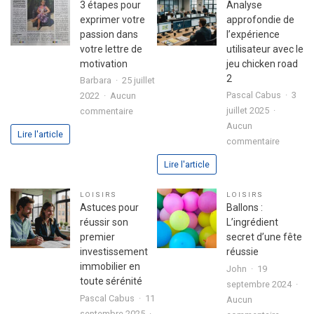
3 étapes pour
Analyse
exprimer votre
approfondie de
passion dans
l’expérience
votre lettre de
utilisateur avec le
motivation
jeu chicken road
2
Barbara
25 juillet
Pascal Cabus
3
2022
Aucun
sur
juillet 2025
commentaire
3
Aucun
Lire l'article
sur
étapes
commentaire
Analyse
pour
Lire l'article
approfo
exprimer
de
votre
LOISIRS
LOISIRS
l’expéri
passion
Astuces pour
Ballons :
utilisate
dans
réussir son
L’ingrédient
avec
votre
premier
secret d’une fête
le
lettre
investissement
réussie
jeu
de
immobilier en
John
19
chicken
motivation
toute sérénité
septembre 2024
road
Pascal Cabus
11
Aucun
2
septembre 2025