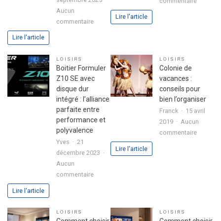
sur
commentaire
Aucun
Ballons
Lire l'article
sur
commentaire
:
Astuces
L’ingrédi
Lire l'article
pour
secret
réussir
d’une
LOISIRS
LOISIRS
son
fête
Boitier Formuler
Colonie de
premier
réussie
Z10 SE avec
vacances :
investissement
disque dur
conseils pour
immobilier
intégré : l’alliance
bien l’organiser
en
parfaite entre
Franck
15 avril
toute
performance et
2019
Aucun
sérénité
polyvalence
sur
commentaire
Yves
21
Colonie
Lire l'article
décembre 2023
de
Aucun
vacance
sur
commentaire
:
Boitier
conseils
Lire l'article
Formuler
pour
Z10
bien
LOISIRS
LOISIRS
SE
l’organis