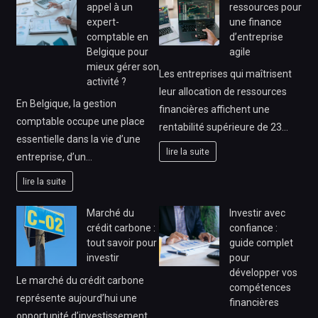
appel à un
ressources pour
expert-
une finance
comptable en
d’entreprise
Belgique pour
agile
mieux gérer son
Les entreprises qui maîtrisent
activité ?
leur allocation de ressources
En Belgique, la gestion
financières affichent une
comptable occupe une place
rentabilité supérieure de 23…
essentielle dans la vie d’une
lire la suite
entreprise, d’un…
lire la suite
Marché du
Investir avec
crédit carbone :
confiance :
tout savoir pour
guide complet
investir
pour
développer vos
Le marché du crédit carbone
compétences
représente aujourd’hui une
financières
opportunité d’investissement