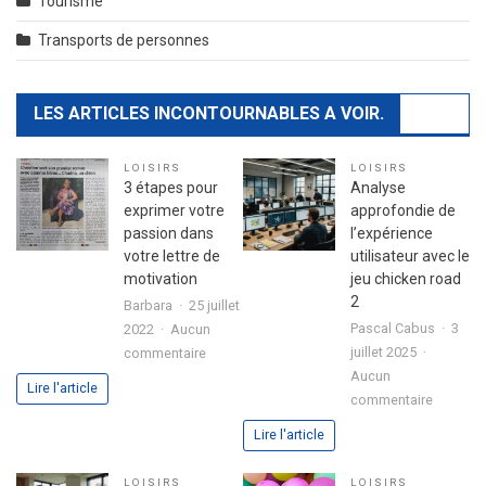
Tourisme
Transports de personnes
LES ARTICLES INCONTOURNABLES A VOIR.
LOISIRS
LOISIRS
3 étapes pour
Analyse
exprimer votre
approfondie de
passion dans
l’expérience
votre lettre de
utilisateur avec le
motivation
jeu chicken road
2
Barbara
25 juillet
Pascal Cabus
3
2022
Aucun
sur
juillet 2025
commentaire
3
Aucun
Lire l'article
sur
étapes
commentaire
Analyse
pour
Lire l'article
approfo
exprimer
de
votre
LOISIRS
LOISIRS