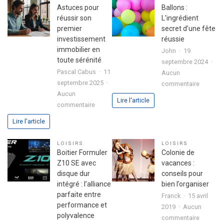
l’expéri
passion
Astuces pour
Ballons :
utilisate
dans
réussir son
L’ingrédient
avec
votre
premier
secret d’une fête
le
lettre
investissement
réussie
jeu
de
immobilier en
John
19
chicken
motivation
toute sérénité
septembre 2024
road
Pascal Cabus
11
Aucun
2
septembre 2025
sur
commentaire
Aucun
Ballons
Lire l'article
sur
commentaire
:
Astuces
L’ingrédi
Lire l'article
pour
secret
réussir
d’une
LOISIRS
LOISIRS
son
fête
Boitier Formuler
Colonie de
premier
réussie
Z10 SE avec
vacances :
investissement
disque dur
conseils pour
immobilier
intégré : l’alliance
bien l’organiser
en
parfaite entre
Franck
15 avril
toute
performance et
2019
Aucun
sérénité
polyvalence
sur
commentaire