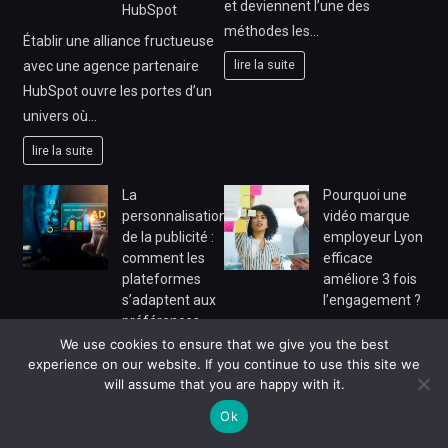
et deviennent l’une des
HubSpot
méthodes les…
Établir une alliance fructueuse
lire la suite
avec une agence partenaire
HubSpot ouvre les portes d’un
univers où…
lire la suite
La
Pourquoi une
personnalisation
vidéo marque
de la publicité :
employeur Lyon
comment les
efficace
plateformes
améliore 3 fois
s’adaptent aux
l’engagement ?
préférences
L’impact d’une vidéo marque
des
We use cookies to ensure that we give you the best
employeur Lyon sur
consommateurs
experience on our website. If you continue to use this site we
l’engagement interne Dans le
will assume that you are happy with it.
La personnalisation de la
contexte actuel, où la…
Ok
publicité est devenue un
lire la suite
élément incontournable du