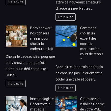
lire la suite
attire de nouveaux amateurs
chaque année. Petites…
lire la suite
Baby shower :
Comment
nos conseils
choisir un
malins pour
expert des
choisir le
normes
cadeau parfait
construction
court de tennis
Choisir le cadeau idéal pour une
?
baby shower peut parfois
Construire un terrain de tennis
sembler un défi complexe.
ne consiste pas uniquement à
Cette…
couler une dalle et poser…
lire la suite
lire la suite
Immunologiste :
Optimisez la
Découvrez le
visibilité Google
métier, le
de votre PME