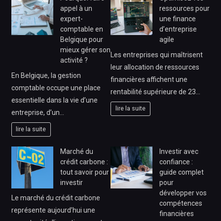
appel à un
ressources pour
expert-
une finance
comptable en
d’entreprise
Belgique pour
agile
mieux gérer son
Les entreprises qui maîtrisent
activité ?
leur allocation de ressources
En Belgique, la gestion
financières affichent une
comptable occupe une place
rentabilité supérieure de 23…
essentielle dans la vie d’une
lire la suite
entreprise, d’un…
lire la suite
Marché du
Investir avec
crédit carbone :
confiance :
tout savoir pour
guide complet
investir
pour
développer vos
Le marché du crédit carbone
compétences
représente aujourd’hui une
financières