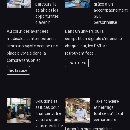
parcours, le
grâce à un
salaire et les
accompagnement
opportunités
SEO
d’avenir
personnalisé
Au cœur des avancées
Dans un univers où la
médicales contemporaines,
compétition digitale s’intensifie
l’immunologiste occupe une
chaque jour, les PME se
place pivotale dans la
retrouvent face…
compréhension et…
lire la suite
lire la suite
Solutions et
Taxe foncière
astuces pour
et héritage :
financer votre
tout ce qu’il faut
voiture quand
comprendre
vous êtes fiché
Lorsqu’un bien immobilier