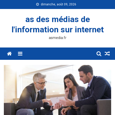
Skip
dimanche, août 09, 2026
to
content
as des médias de
l'information sur internet
asmedia.fr
Menu