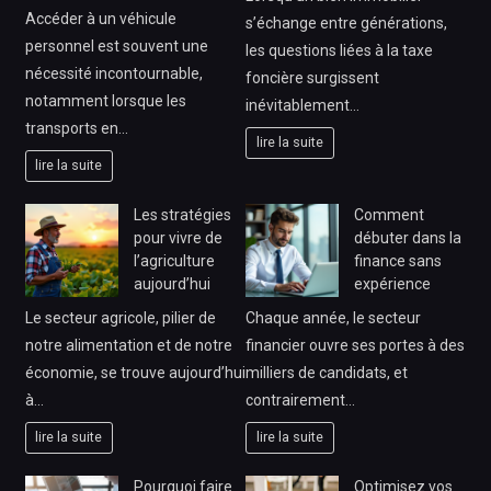
Accéder à un véhicule
s’échange entre générations,
personnel est souvent une
les questions liées à la taxe
nécessité incontournable,
foncière surgissent
notamment lorsque les
inévitablement…
transports en…
lire la suite
lire la suite
Les stratégies
Comment
pour vivre de
débuter dans la
l’agriculture
finance sans
aujourd’hui
expérience
Le secteur agricole, pilier de
Chaque année, le secteur
notre alimentation et de notre
financier ouvre ses portes à des
économie, se trouve aujourd’hui
milliers de candidats, et
à…
contrairement…
lire la suite
lire la suite
Pourquoi faire
Optimisez vos