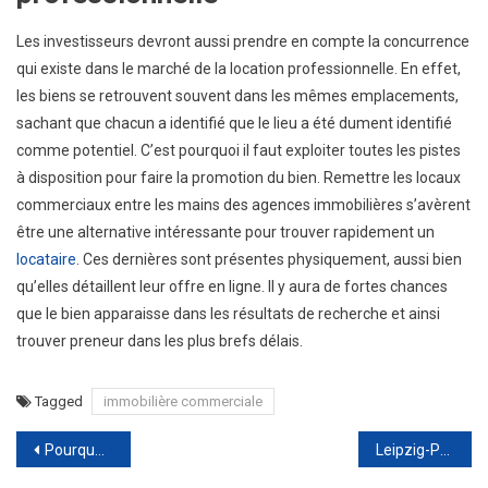
Les investisseurs devront aussi prendre en compte la concurrence
qui existe dans le marché de la location professionnelle. En effet,
les biens se retrouvent souvent dans les mêmes emplacements,
sachant que chacun a identifié que le lieu a été dument identifié
comme potentiel. C’est pourquoi il faut exploiter toutes les pistes
à disposition pour faire la promotion du bien. Remettre les locaux
commerciaux entre les mains des agences immobilières s’avèrent
être une alternative intéressante pour trouver rapidement un
locataire
. Ces dernières sont présentes physiquement, aussi bien
qu’elles détaillent leur offre en ligne. Il y aura de fortes chances
que le bien apparaisse dans les résultats de recherche et ainsi
trouver preneur dans les plus brefs délais.
Tagged
immobilière commerciale
Navigation
Pourquoi contacter un call center ? Et comment le choisir ?
Leipzig-PSG : un match à suivre de près lors des 1/2 de finale de la Ligue des Champions