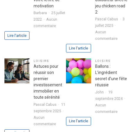
motivation
jeu chicken road
2
Barbara
25 juillet
Pascal Cabus
3
2022
Aucun
sur
juillet 2025
commentaire
3
Aucun
Lire l'article
sur
étapes
commentaire
Analyse
pour
Lire l'article
approfo
exprimer
de
votre
LOISIRS
LOISIRS
l’expéri
passion
Astuces pour
Ballons :
utilisate
dans
réussir son
L’ingrédient
avec
votre
premier
secret d’une fête
le
lettre
investissement
réussie
jeu
de
immobilier en
John
19
chicken
motivation
toute sérénité
septembre 2024
road
Pascal Cabus
11
Aucun
2
septembre 2025
sur
commentaire
Aucun
Ballons
Lire l'article
sur
commentaire
:
Astuces
L’ingrédi