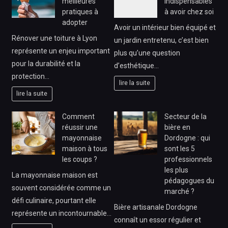
meilleures
indispensables
pratiques à
à avoir chez soi
adopter
Avoir un intérieur bien équipé et
Rénover une toiture à Lyon
un jardin entretenu, c’est bien
représente un enjeu important
plus qu’une question
pour la durabilité et la
d’esthétique…
protection…
lire la suite
lire la suite
Comment
Secteur de la
réussir une
bière en
mayonnaise
Dordogne : qui
maison à tous
sont les 5
les coups ?
professionnels
les plus
La mayonnaise maison est
pédagogues du
souvent considérée comme un
marché ?
défi culinaire, pourtant elle
Bière artisanale Dordogne
représente un incontournable…
connaît un essor régulier et