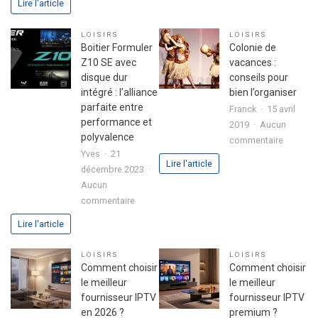
Lire l'article
pour
secret
réussir
d’une
LOISIRS
LOISIRS
son
fête
Boitier Formuler
Colonie de
premier
réussie
Z10 SE avec
vacances :
investissement
disque dur
conseils pour
immobilier
intégré : l’alliance
bien l’organiser
en
parfaite entre
Franck
15 avril
toute
performance et
2019
Aucun
sérénité
polyvalence
sur
commentaire
Yves
21
Colonie
Lire l'article
décembre 2023
de
Aucun
vacance
sur
commentaire
:
Boitier
conseils
Lire l'article
Formuler
pour
Z10
bien
LOISIRS
LOISIRS
SE
l’organis
Comment choisir
Comment choisir
avec
le meilleur
le meilleur
disque
fournisseur IPTV
fournisseur IPTV
dur
en 2026 ?
premium ?