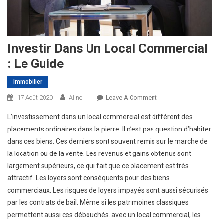
Investir Dans Un Local Commercial
: Le Guide
Immobilier
On
17 Août 2020
Aline
Leave A Comment
Investir
L’investissement dans un local commercial est différent des
Dans
placements ordinaires dans la pierre. Il n’est pas question d’habiter
Un
dans ces biens. Ces derniers sont souvent remis sur le marché de
Local
la location ou de la vente. Les revenus et gains obtenus sont
Commercial
:
largement supérieurs, ce qui fait que ce placement est très
Le
attractif. Les loyers sont conséquents pour des biens
Guide
commerciaux.
Les risques de loyers impayés sont aussi sécurisés
par les contrats de bail. Même si les patrimoines classiques
permettent aussi ces débouchés, avec un local commercial, les