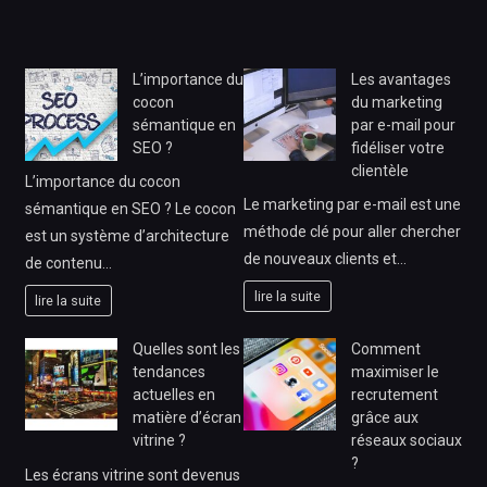
L’importance du
Les avantages
cocon
du marketing
sémantique en
par e-mail pour
SEO ?
fidéliser votre
clientèle
L’importance du cocon
Le marketing par e-mail est une
sémantique en SEO ? Le cocon
méthode clé pour aller chercher
est un système d’architecture
de nouveaux clients et…
de contenu…
lire la suite
lire la suite
Quelles sont les
Comment
tendances
maximiser le
actuelles en
recrutement
matière d’écran
grâce aux
vitrine ?
réseaux sociaux
?
Les écrans vitrine sont devenus