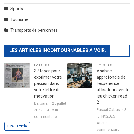
Sports
Tourisme
Transports de personnes
LES ARTICLES INCONTOURNABLES A VOIR.
LOISIRS
LOISIRS
3 étapes pour
Analyse
exprimer votre
approfondie de
passion dans
l’expérience
votre lettre de
utilisateur avec le
motivation
jeu chicken road
2
Barbara
25 juillet
Pascal Cabus
3
2022
Aucun
sur
juillet 2025
commentaire
3
Aucun
Lire l'article
sur
étapes
commentaire