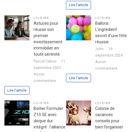
Analyse
pour
Lire l'article
approfo
exprimer
de
votre
LOISIRS
LOISIRS
l’expéri
passion
Astuces pour
Ballons :
utilisate
dans
réussir son
L’ingrédient
avec
votre
premier
secret d’une fête
le
lettre
investissement
réussie
jeu
de
immobilier en
John
19
chicken
motivation
toute sérénité
septembre 2024
road
Pascal Cabus
11
Aucun
2
septembre 2025
sur
commentaire
Aucun
Ballons
Lire l'article
sur
commentaire
:
Astuces
L’ingrédi
Lire l'article
pour
secret
réussir
d’une
LOISIRS
LOISIRS
son
fête
Boitier Formuler
Colonie de
premier
réussie
Z10 SE avec
vacances :
investissement
disque dur
conseils pour
immobilier
intégré : l’alliance
bien l’organiser