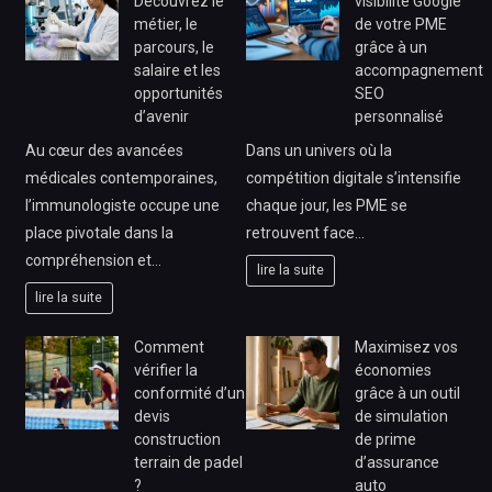
Découvrez le
visibilité Google
métier, le
de votre PME
parcours, le
grâce à un
salaire et les
accompagnement
opportunités
SEO
d’avenir
personnalisé
Au cœur des avancées
Dans un univers où la
médicales contemporaines,
compétition digitale s’intensifie
l’immunologiste occupe une
chaque jour, les PME se
place pivotale dans la
retrouvent face…
compréhension et…
lire la suite
lire la suite
Comment
Maximisez vos
vérifier la
économies
conformité d’un
grâce à un outil
devis
de simulation
construction
de prime
terrain de padel
d’assurance
?
auto