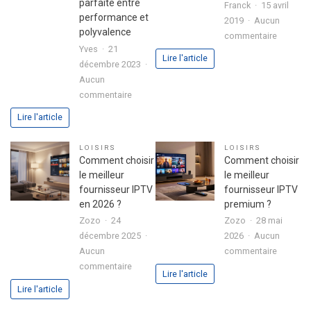
en
parfaite entre
Franck
15 avril
toute
performance et
2019
Aucun
sérénité
polyvalence
sur
commentaire
Yves
21
Colonie
Lire l'article
décembre 2023
de
Aucun
vacance
sur
commentaire
:
Boitier
conseils
Lire l'article
Formuler
pour
Z10
bien
LOISIRS
LOISIRS
SE
l’organis
Comment choisir
Comment choisir
avec
le meilleur
le meilleur
disque
fournisseur IPTV
fournisseur IPTV
dur
en 2026 ?
premium ?
intégré
Zozo
24
Zozo
28 mai
:
décembre 2025
2026
Aucun
l’alliance
sur
Aucun
commentaire
parfaite
sur
Commen
commentaire
Lire l'article
entre
Comment
choisir
Lire l'article
performance
choisir
le
et