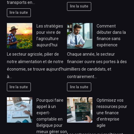
transports en…
lire la suite
lire la suite
Les stratégies
Comment
pour vivre de
débuter dans la
l’agriculture
finance sans
aujourd’hui
expérience
Le secteur agricole, pilier de
Chaque année, le secteur
notre alimentation et de notre
financier ouvre ses portes à des
économie, se trouve aujourd’hui
milliers de candidats, et
à…
contrairement…
lire la suite
lire la suite
Pourquoi faire
Optimisez vos
appel à un
ressources pour
expert-
une finance
comptable en
d’entreprise
Belgique pour
agile
mieux gérer son