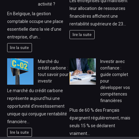
Les entreprises qui maîtrisent
activité ?
leur allocation de ressources
En Belgique, la gestion
financières affichent une
comptable occupe une place
rentabilité supérieure de 23…
essentielle dans la vie d’une
lire la suite
entreprise, d’un…
lire la suite
Marché du
Investir avec
crédit carbone :
confiance :
tout savoir pour
guide complet
investir
pour
développer vos
Le marché du crédit carbone
compétences
représente aujourd’hui une
financières
opportunité d’investissement
Plus de 60 % des Français
unique qui conjugue rentabilité
épargnent régulièrement, mais
financière…
seuls 15 % se déclarent
lire la suite
vraiment…