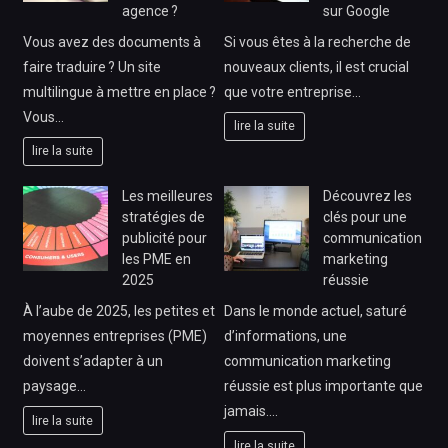
agence ?
sur Google
Vous avez des documents à
Si vous êtes à la recherche de
faire traduire ? Un site
nouveaux clients, il est crucial
multilingue à mettre en place ?
que votre entreprise…
Vous…
lire la suite
lire la suite
Les meilleures
Découvrez les
stratégies de
clés pour une
publicité pour
communication
les PME en
marketing
2025
réussie
À l’aube de 2025, les petites et
Dans le monde actuel, saturé
moyennes entreprises (PME)
d’informations, une
doivent s’adapter à un
communication marketing
paysage…
réussie est plus importante que
jamais.…
lire la suite
lire la suite