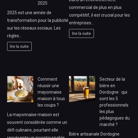
2025
commercial de plus en plus
2025 est une année de
compétitif, il est crucial pour les
transformation pour la publicité
entreprises…
sur les réseaux sociaux. Les
lire la suite
règles…
lire la suite
Comment
Secteur de la
réussir une
bière en
mayonnaise
Dordogne : qui
maison à tous
sont les 5
les coups ?
professionnels
les plus
La mayonnaise maison est
pédagogues du
souvent considérée comme un
marché ?
défi culinaire, pourtant elle
Bière artisanale Dordogne
représente un incontournable…