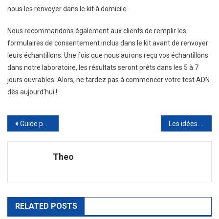
nous les renvoyer dans le kit à domicile.
Nous recommandons également aux clients de remplir les
formulaires de consentement inclus dans le kit avant de renvoyer
leurs échantillons. Une fois que nous aurons reçu vos échantillons
dans notre laboratoire, les résultats seront prêts dans les 5 à 7
jours ouvrables. Alors, ne tardez pas à commencer votre test ADN
dès aujourd’hui !
Navigation
Guide pour bien sous louer son mobil home en camping
Les idées de peinture des architectes d’intérieur à Aix en Provence
de
Theo
l’article
RELATED POSTS