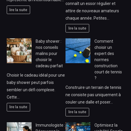
connaît un essor régulier et
lire la suite
attire de nouveaux amateurs
chaque année. Petites…
lire la suite
Baby shower :
Comment
nos conseils
choisir un
malins pour
expert des
choisir le
normes
cadeau parfait
construction
court de tennis
Choisir le cadeau idéal pour une
?
baby shower peut parfois
Construire un terrain de tennis
sembler un défi complexe.
ne consiste pas uniquement à
Cette…
couler une dalle et poser…
lire la suite
lire la suite
Immunologiste :
Optimisez la