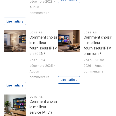
décembre 2023
de
Aucun
vacance
sur
commentaire
:
Boitier
conseils
Lire l'article
Formuler
pour
Z10
bien
LOISIRS
LOISIRS
SE
l’organis
Comment choisir
Comment choisir
avec
le meilleur
le meilleur
disque
fournisseur IPTV
fournisseur IPTV
dur
en 2026 ?
premium ?
intégré
Zozo
24
Zozo
28 mai
:
décembre 2025
2026
Aucun
l’alliance
sur
Aucun
commentaire
parfaite
sur
Commen
commentaire
Lire l'article
entre
Comment
choisir
Lire l'article
performance
choisir
le
et
le
meilleur
LOISIRS
polyvalence
meilleur
fourniss
Comment choisir
fournisseur
IPTV
le meilleur
IPTV
premium
service IPTV ?