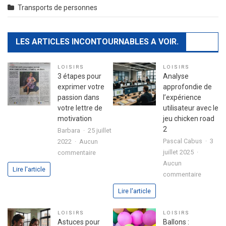
Transports de personnes
LES ARTICLES INCONTOURNABLES A VOIR.
LOISIRS
LOISIRS
3 étapes pour
Analyse
exprimer votre
approfondie de
passion dans
l’expérience
votre lettre de
utilisateur avec le
motivation
jeu chicken road
2
Barbara
25 juillet
Pascal Cabus
3
2022
Aucun
sur
juillet 2025
commentaire
3
Aucun
Lire l'article
sur
étapes
commentaire
Analyse
pour
Lire l'article
approfo
exprimer
de
votre
LOISIRS
LOISIRS
l’expéri
passion
Astuces pour
Ballons :