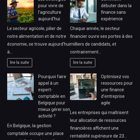
pour vivre de
débuter dans la
l’agriculture
finance sans
aujourd’hui
expérience
Le secteur agricole, pilier de
Chaque année, le secteur
notre alimentation et de notre
financier ouvre ses portes à des
économie, se trouve aujourd’hui
milliers de candidats, et
à…
contrairement…
lire la suite
lire la suite
Pourquoi faire
Optimisez vos
appel à un
ressources pour
expert-
une finance
comptable en
d’entreprise
Belgique pour
agile
mieux gérer son
Les entreprises qui maîtrisent
activité ?
leur allocation de ressources
En Belgique, la gestion
financières affichent une
comptable occupe une place
rentabilité supérieure de 23…