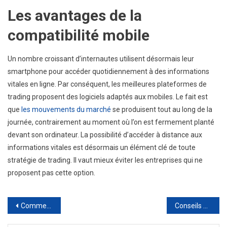
Les avantages de la
compatibilité mobile
Un nombre croissant d’internautes utilisent désormais leur
smartphone pour accéder quotidiennement à des informations
vitales en ligne. Par conséquent, les meilleures plateformes de
trading proposent des logiciels adaptés aux mobiles. Le fait est
que
les mouvements du marché
se produisent tout au long de la
journée, contrairement au moment où l’on est fermement planté
devant son ordinateur. La possibilité d’accéder à distance aux
informations vitales est désormais un élément clé de toute
stratégie de trading. Il vaut mieux éviter les entreprises qui ne
proposent pas cette option.
Navigation
Comment détartrer un ballon d’eau chaude ?
Conseils et activités pour profiter d’un séjour aux Maldives autrement
de