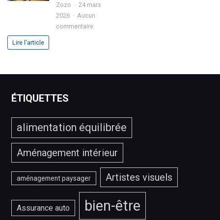
en
?
Zozo
24 mars
2026
2026
Aucun
?
sur
commentaire
Comment
Lire l'article
choisir
le
meilleur
service
IPTV
ÉTIQUETTES
?
alimentation équilibrée
Aménagement intérieur
Artistes visuels
aménagement paysager
bien-être
Assurance auto