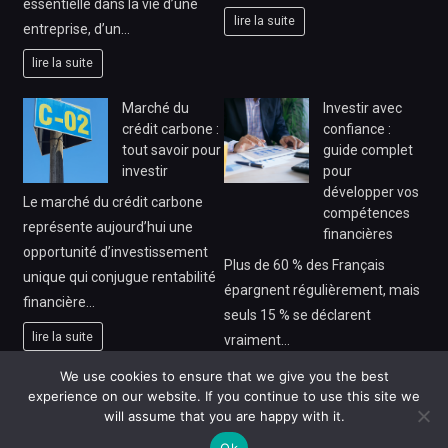
essentielle dans la vie d’une
lire la suite
entreprise, d’un…
lire la suite
Marché du
Investir avec
crédit carbone :
confiance :
tout savoir pour
guide complet
investir
pour
développer vos
Le marché du crédit carbone
compétences
représente aujourd’hui une
financières
opportunité d’investissement
Plus de 60 % des Français
unique qui conjugue rentabilité
épargnent régulièrement, mais
financière…
seuls 15 % se déclarent
lire la suite
vraiment…
lire la suite
We use cookies to ensure that we give you the best
experience on our website. If you continue to use this site we
will assume that you are happy with it.