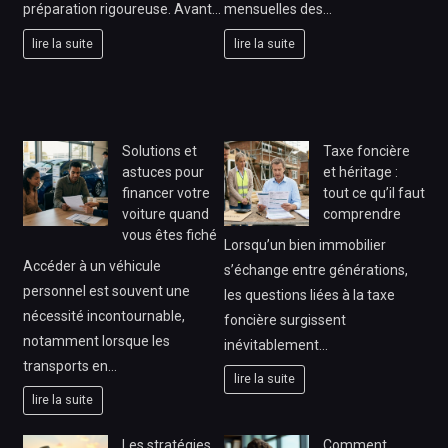
préparation rigoureuse. Avant…
mensuelles des…
lire la suite
lire la suite
Solutions et
Taxe foncière
astuces pour
et héritage :
financer votre
tout ce qu’il faut
voiture quand
comprendre
vous êtes fiché
Lorsqu’un bien immobilier
Accéder à un véhicule
s’échange entre générations,
personnel est souvent une
les questions liées à la taxe
nécessité incontournable,
foncière surgissent
notamment lorsque les
inévitablement…
transports en…
lire la suite
lire la suite
Les stratégies
Comment