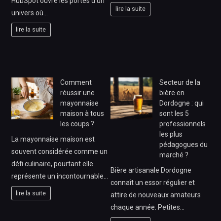
HubSpot ouvre les portes d’un
lire la suite
univers où…
lire la suite
Comment
Secteur de la
réussir une
bière en
mayonnaise
Dordogne : qui
maison à tous
sont les 5
les coups ?
professionnels
les plus
La mayonnaise maison est
pédagogues du
souvent considérée comme un
marché ?
défi culinaire, pourtant elle
Bière artisanale Dordogne
représente un incontournable…
connaît un essor régulier et
lire la suite
attire de nouveaux amateurs
chaque année. Petites…