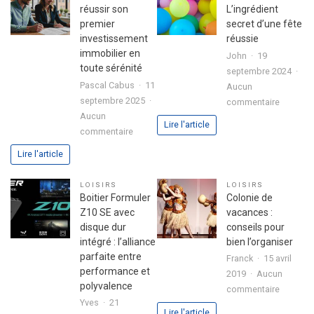
utilisate
dans
réussir son
L’ingrédient
avec
votre
premier
secret d’une fête
le
lettre
investissement
réussie
jeu
de
immobilier en
John
19
chicken
motivation
toute sérénité
septembre 2024
road
Pascal Cabus
11
Aucun
2
septembre 2025
sur
commentaire
Aucun
Ballons
Lire l'article
sur
commentaire
:
Astuces
L’ingrédi
Lire l'article
pour
secret
réussir
d’une
LOISIRS
LOISIRS
son
fête
Boitier Formuler
Colonie de
premier
réussie
Z10 SE avec
vacances :
investissement
disque dur
conseils pour
immobilier
intégré : l’alliance
bien l’organiser
en
parfaite entre
Franck
15 avril
toute
performance et
2019
Aucun
sérénité
polyvalence
sur
commentaire
Yves
21
Colonie
Lire l'article