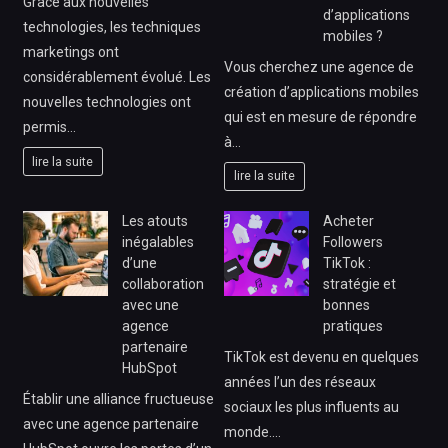
Grâce aux nouvelles
d’applications
technologies, les techniques
mobiles ?
marketings ont
Vous cherchez une agence de
considérablement évolué. Les
création d’applications mobiles
nouvelles technologies ont
qui est en mesure de répondre
permis…
à…
lire la suite
lire la suite
Les atouts
Acheter
inégalables
Followers
d’une
TikTok :
collaboration
stratégie et
avec une
bonnes
agence
pratiques
partenaire
TikTok est devenu en quelques
HubSpot
années l’un des réseaux
Établir une alliance fructueuse
sociaux les plus influents au
avec une agence partenaire
monde.…