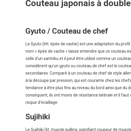
Couteau japonais à double
Gyuto / Couteau de chef
Le Gyuto (litt. épée de vache) est une adaptation du profi
nom « épée de vache » laisse entendre que ce couteau es
celle d’un santoku et il peut être utilisé comme un coute
considèrent qu’un gyuto ou couteau de chef est le coutea
secondaires. Comparé à un couteau de chef de style alleman
à la découpe par pression, qui est courante chez les che
tendance à être plus fins au niveau du bord ainsi que du 
conséquent, ils ont moins de résistance latérale et il faut
risque d’écaillage.
Sujihiki
Le Sujihiki (lit. muscle pulling, signifiant coupeur de mus