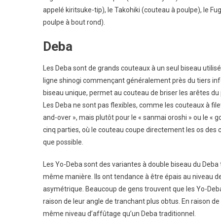
appelé kiritsuke-tip), le Takohiki (couteau à poulpe), le F
poulpe à bout rond).
Deba
Les Deba sont de grands couteaux à un seul biseau utilisés
ligne shinogi commençant généralement près du tiers infé
biseau unique, permet au couteau de briser les arêtes du p
Les Deba ne sont pas flexibles, comme les couteaux à filet
and-over », mais plutôt pour le « sanmai oroshi » ou le « g
cinq parties, où le couteau coupe directement les os des c
que possible.
Les Yo-Deba sont des variantes à double biseau du Deba tra
même manière. Ils ont tendance à être épais au niveau de 
asymétrique. Beaucoup de gens trouvent que les Yo-Deba s
raison de leur angle de tranchant plus obtus. En raison de
même niveau d’affûtage qu’un Deba traditionnel.