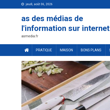
Skip
jeudi, août 06, 2026
to
content
as des médias de
l'information sur internet
asmedia.fr
PRATIQUE
MAISON
BONS PLANS