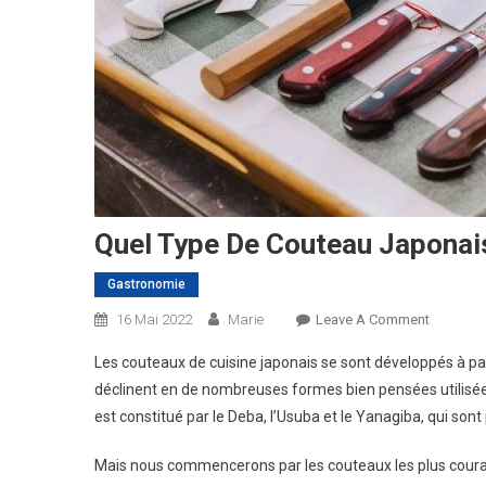
Quel Type De Couteau Japonais
Gastronomie
On
16 Mai 2022
Marie
Leave A Comment
Quel
Les couteaux de cuisine japonais se sont développés à pa
Type
déclinent en de nombreuses formes bien pensées utilisée
De
est constitué par le Deba, l’Usuba et le Yanagiba, qui sont 
Couteau
Japonai
Mais nous commencerons par les couteaux les plus couram
Choisir