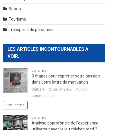
Sports
Tourisme
Transports de personnes
LES ARTICLES INCONTOURNABLES A
VOIR.
LOISIRS
3 étapes pour exprimer votre passion
dans votre lettre de motivation
Barbara
25 juillet 2022
Aucun
sur
commentaire
3
Lire l'article
étapes
pour
LOISIRS
exprimer
Analyse approfondie de l’expérience
votre
utilisateur avec le jeu chicken road 2