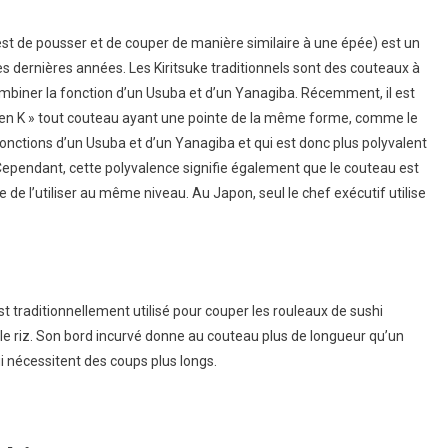
nt est de pousser et de couper de manière similaire à une épée) est un
es dernières années. Les Kiritsuke traditionnels sont des couteaux à
mbiner la fonction d’un Usuba et d’un Yanagiba. Récemment, il est
e en K » tout couteau ayant une pointe de la même forme, comme le
fonctions d’un Usuba et d’un Yanagiba et qui est donc plus polyvalent
Cependant, cette polyvalence signifie également que le couteau est
le de l’utiliser au même niveau. Au Japon, seul le chef exécutif utilise
est traditionnellement utilisé pour couper les rouleaux de sushi
 le riz. Son bord incurvé donne au couteau plus de longueur qu’un
ui nécessitent des coups plus longs.