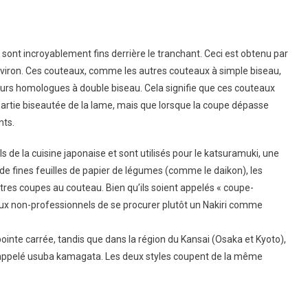
a sont incroyablement fins derrière le tranchant. Ceci est obtenu par
environ. Ces couteaux, comme les autres couteaux à simple biseau,
eurs homologues à double biseau. Cela signifie que ces couteaux
a partie biseautée de la lame, mais que lorsque la coupe dépasse
nts.
 de la cuisine japonaise et sont utilisés pour le katsuramuki, une
e fines feuilles de papier de légumes (comme le daikon), les
utres coupes au couteau. Bien qu’ils soient appelés « coupe-
x non-professionnels de se procurer plutôt un Nakiri comme
ointe carrée, tandis que dans la région du Kansai (Osaka et Kyoto),
t appelé usuba kamagata. Les deux styles coupent de la même