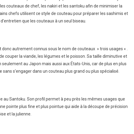
les couteaux de chef, les nakiri et les santoku afin de minimiser la
tains chefs utilisent ce style de couteau pour préparer les sashimis et
s d’entretien que les couteaux à un seul biseau.
sont donc autrement connus sous le nom de couteaux » trois usages « .
e couper la viande, les légumes et le poisson. Sa taille diminutive et
n seulement au Japon mais aussi aux États-Unis, car de plus en plus
te sans s’engager dans un couteau plus grand ou plus spécialisé.
re au Santoku. Son profil permet à peu près les mêmes usages que
e pointe plus fine et plus pointue qui aide à la découpe de précision
 et la julienne.