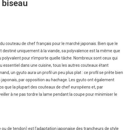
 biseau
l du couteau de chef français pour le marché japonais. Bien que le
t destiné uniquement à la viande, sa polyvalence est la même que
au polyvalent pour n’importe quelle tâche. Nombreux sont ceux qui
u essentiel dans une cuisine, tous les autres couteaux étant
d, un gyuto aura un profil un peu plus plat : ce profil se prête bien
fs japonais, par opposition au hachage. Les gyuto ont également
dos que la plupart des couteaux de chef européens et, par
 veiller à ne pas tordre la lame pendant la coupe pour minimiser le
cle ou de tendon) est l’adaptation japonaise des trancheurs de style