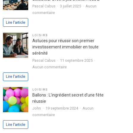
passion
Pascal Cabus
3 juillet 2025
Aucun
dans
sur
commentaire
votre
Analyse
Lire l'article
lettre
approfondie
de
de
LOISIRS
motivation
l’expérience
Astuces pour réussir son premier
utilisateur
investissement immobilier en toute
avec
sérénité
le
Pascal Cabus
11 septembre 2025
jeu
sur
Aucun commentaire
chicken
Astuces
Lire l'article
road
pour
2
réussir
LOISIRS
son
Ballons : L’ingrédient secret d’une fête
premier
réussie
investissement
John
19 septembre 2024
Aucun
immobilier
sur
commentaire
en
Ballons
Lire l'article
toute
:
sérénité