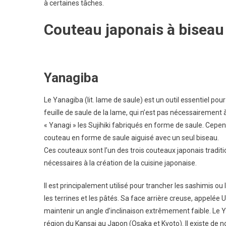
à certaines tâches.
?
Couteau japonais à biseau
Yanagiba
Le Yanagiba (lit. lame de saule) est un outil essentiel po
feuille de saule de la lame, qui n’est pas nécessairement
« Yanagi » les Sujihiki fabriqués en forme de saule. Cepe
couteau en forme de saule aiguisé avec un seul biseau.
Ces couteaux sont l’un des trois couteaux japonais traditi
nécessaires à la création de la cuisine japonaise.
Il est principalement utilisé pour trancher les sashimis ou 
les terrines et les pâtés. Sa face arrière creuse, appelée U
maintenir un angle d’inclinaison extrêmement faible. Le Ya
région du Kansai au Japon (Osaka et Kyoto). Il existe de